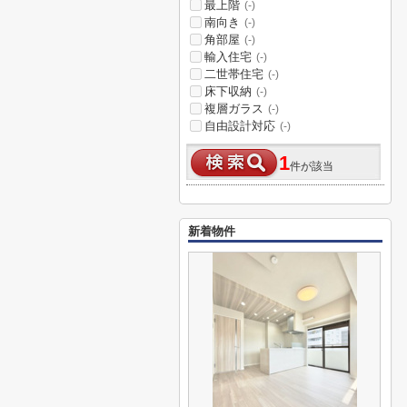
最上階
(-)
南向き
(-)
角部屋
(-)
輸入住宅
(-)
二世帯住宅
(-)
床下収納
(-)
複層ガラス
(-)
自由設計対応
(-)
1
件が該当
新着物件