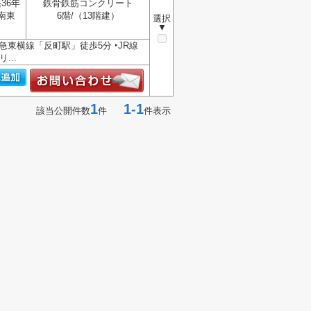
36年
鉄骨鉄筋コンクリート
南東
6階/（13階建）
選択
▼
急東横線「反町駅」徒歩5分 ‣JR線
...
1
1-1
該当公開件数
件
件表示