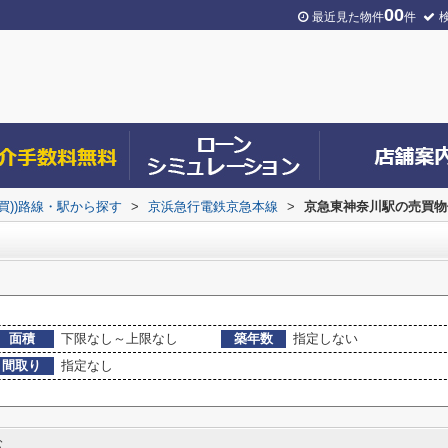
00
最近見た物件
件
売買))路線・駅から探す
>
京浜急行電鉄京急本線
>
京急東神奈川駅の売買物
面積
下限なし～上限なし
築年数
指定しない
間取り
指定なし
む