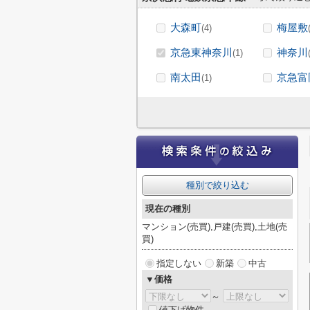
大森町
梅屋敷
(4)
京急東神奈川
神奈川
(1)
南太田
京急富
(1)
種別で絞り込む
現在の種別
マンション(売買),戸建(売買),土地(売
買)
指定しない
新築
中古
▼価格
～
値下げ物件