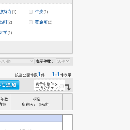
総持寺
生麦
(1)
(1)
出町
黄金町
(2)
(2)
大学
(1)
表示件数：
1
1-1
該当公開件数
件
件表示
表示中物件を
一括でチェック
築年数
構造
方位
所在階 / （階建）