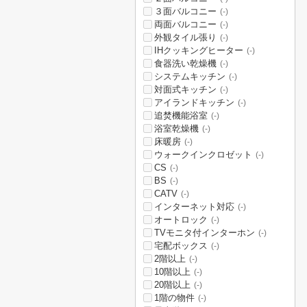
３面バルコニー
(-)
両面バルコニー
(-)
外観タイル張り
(-)
IHクッキングヒーター
(-)
食器洗い乾燥機
(-)
システムキッチン
(-)
対面式キッチン
(-)
アイランドキッチン
(-)
追焚機能浴室
(-)
浴室乾燥機
(-)
床暖房
(-)
ウォークインクロゼット
(-)
CS
(-)
BS
(-)
CATV
(-)
インターネット対応
(-)
オートロック
(-)
TVモニタ付インターホン
(-)
宅配ボックス
(-)
2階以上
(-)
10階以上
(-)
20階以上
(-)
1階の物件
(-)