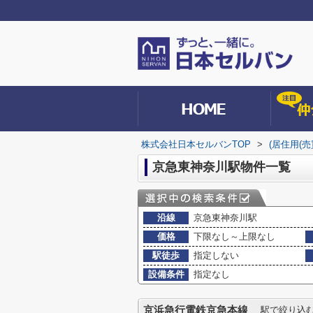
株式会社日本セルバンTOP
>
(居住用(
京急東神奈川駅物件一覧
沿線
京急東神奈川駅
価格
下限なし～上限なし
駅徒歩
指定しない
設備条件
指定なし
京浜急行電鉄京急本線
駅で絞り込