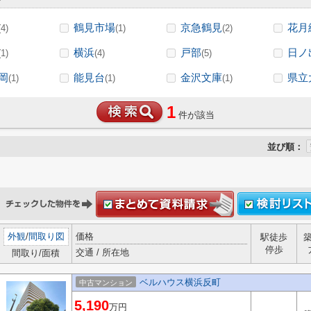
鶴見市場
京急鶴見
花月
(4)
(1)
(2)
横浜
戸部
日ノ
(1)
(4)
(5)
岡
能見台
金沢文庫
県立
(1)
(1)
(1)
1
件が該当
並び順：
外観
/
間取り図
価格
駅徒歩
停歩
交通 / 所在地
間取り/面積
ベルハウス横浜反町
中古マンション
5,190
万円