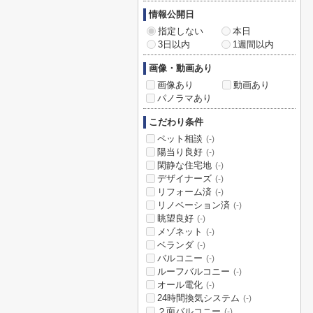
情報公開日
指定しない
本日
3日以内
1週間以内
画像・動画あり
画像あり
動画あり
パノラマあり
こだわり条件
ペット相談
(-)
陽当り良好
(-)
閑静な住宅地
(-)
デザイナーズ
(-)
リフォーム済
(-)
リノベーション済
(-)
眺望良好
(-)
メゾネット
(-)
ベランダ
(-)
バルコニー
(-)
ルーフバルコニー
(-)
オール電化
(-)
24時間換気システム
(-)
２面バルコニー
(-)