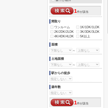
1
件が該当
間取り
ワンルーム
1K/1DK/1LDK
2K/2DK/2LDK
3K/3DK/3LDK
4K/4DK/4LDK
5K以上
面積
～
土地面積
～
駅からの徒歩
築年数
1
件が該当