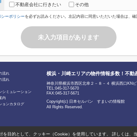
不動産会社に行きたい
その他
バシーポリシー
を必ずお読みください。左記内容に同意いただいた場合は、確
未入力項目があります
横浜・川崎エリアの物件情報多数！不動
の流れ
の流れ
神奈川県横浜市西区北幸２－８－４ 横浜西口KNビ
TEL:045-317-5670
ンシミュレーション
FAX:045-317-5671
案内
Copyright(c) 日本セルバン すまいの情報館
ションカタログ
All Rights Reserved.
を目的として、クッキー（Cookie）を使用しています。
詳しくは、