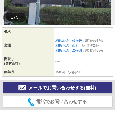
1 / 5
価格
-
相鉄本線
「
鶴ケ峰
」駅 徒歩12分
交通
相鉄本線
「
西谷
」駅 徒歩24分
相鉄本線
「
二俣川
」駅 徒歩35分
間取り
-(-)
(専有面積)
築年月
1985年 7月(築41年)
メールでお問い合わせする(無料)
電話でお問い合わせする