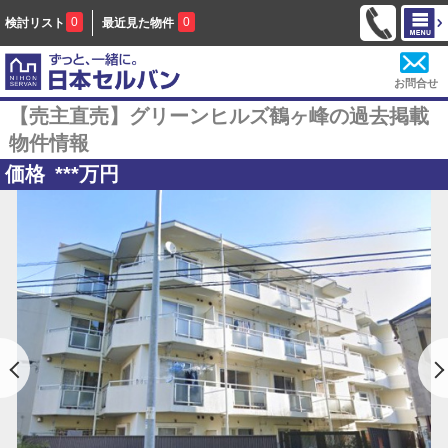
0
0
検討リスト
最近見た物件
お問合せ
【売主直売】グリーンヒルズ鶴ヶ峰の過去掲載
物件情報
価格
***
万円