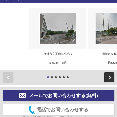
横浜市立不動丸小学校
横浜市立鶴
約598m／8分
約622
前
メールでお問い合わせする(無料)
電話でお問い合わせする