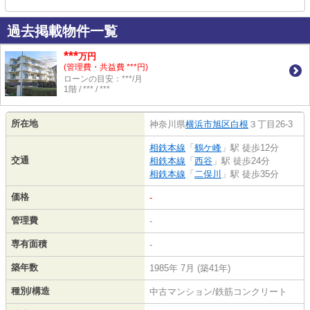
過去掲載物件一覧
***
万円
(管理費・共益費 ***円)
ローンの目安：***/月
1階 / *** / ***
所在地
神奈川県
横浜市旭区
白根
３丁目26-3
相鉄本線
「
鶴ケ峰
」駅 徒歩12分
交通
相鉄本線
「
西谷
」駅 徒歩24分
相鉄本線
「
二俣川
」駅 徒歩35分
価格
-
管理費
-
専有面積
-
築年数
1985年 7月 (築41年)
種別/構造
中古マンション/鉄筋コンクリート