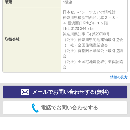
階建
4階建
日本セルバン すまいの情報館
神奈川県横浜市西区北幸２－８－
４ 横浜西口KNビル １２階
TEL:0120-344-715
神奈川県知事 (6) 第23700号
取扱会社
（公社）神奈川県宅地建物取引協会
（一社）全国住宅産業協会
（公社）首都圏不動産公正取引協議
会
（公社）全国宅地建物取引業保証協
会
情報の見方
メールでお問い合わせする(無料)
電話でお問い合わせする