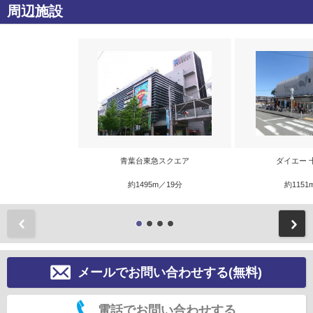
周辺施設
青葉台東急スクエア
ダイエー 
約1495m／19分
約1151
前
メールでお問い合わせする(無料)
電話でお問い合わせする