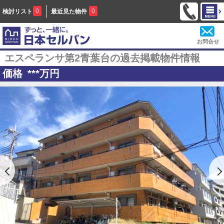
0
0
検討リスト
最近見た物件
お問合せ
エスペランサ第2青葉台の過去掲載物件情報
価格
***
万円