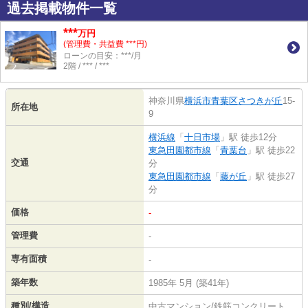
過去掲載物件一覧
***
万円
(管理費・共益費 ***円)
ローンの目安：***/月
2階 / *** / ***
神奈川県
横浜市青葉区
さつきが丘
15-
所在地
9
横浜線
「
十日市場
」駅 徒歩12分
東急田園都市線
「
青葉台
」駅 徒歩22
交通
分
東急田園都市線
「
藤が丘
」駅 徒歩27
分
価格
-
管理費
-
専有面積
-
築年数
1985年 5月 (築41年)
種別/構造
中古マンション/鉄筋コンクリート