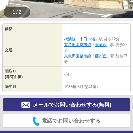
1 / 2
価格
-
横浜線
「
十日市場
」駅 徒歩12分
東急田園都市線
「
青葉台
」駅 徒歩22
交通
分
東急田園都市線
「
藤が丘
」駅 徒歩27
分
間取り
-(-)
(専有面積)
築年月
1985年 5月(築41年)
メールでお問い合わせする(無料)
電話でお問い合わせする