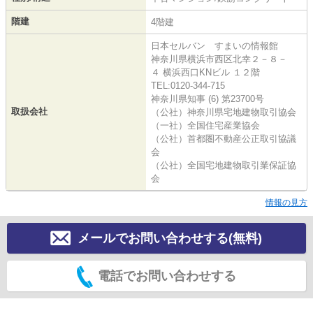
階建
4階建
日本セルバン すまいの情報館
神奈川県横浜市西区北幸２－８－
４ 横浜西口KNビル １２階
TEL:0120-344-715
神奈川県知事 (6) 第23700号
取扱会社
（公社）神奈川県宅地建物取引協会
（一社）全国住宅産業協会
（公社）首都圏不動産公正取引協議
会
（公社）全国宅地建物取引業保証協
会
情報の見方
メールでお問い合わせする(無料)
電話でお問い合わせする