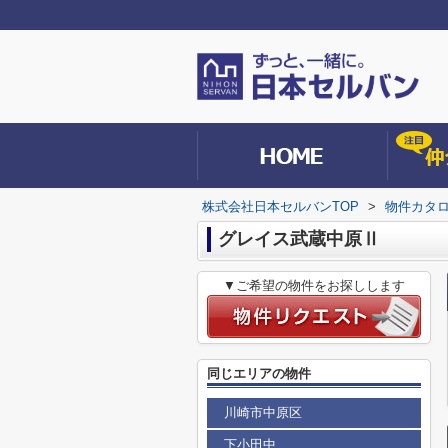
株式会社日本セルバンTOP
>
物件カタ
グレイス武蔵中原Ⅱ
▼ご希望の物件をお探しします
同じエリアの物件
川崎市中原区
下小田中