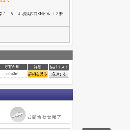
館まで
２－８－４ 横浜西口KNビル １２階
専有面積
詳細
検討リスト
52.50㎡
詳細を見る
追加する