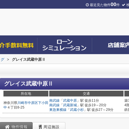
00
最近見た物件
件
ログ
>
グレイス武蔵中原Ⅱ
グレイス武蔵中原Ⅱ
所在地
交通
南武線
「
武蔵中原
」駅 徒歩11分
築
神奈川県
川崎市中原区
下小田
南武線
「
武蔵新城
」駅 徒歩19～20分
4
中
４丁目8-25
東急東横線
「
武蔵小杉
」駅 徒歩27～29分
鉄
物件情報
周辺施設