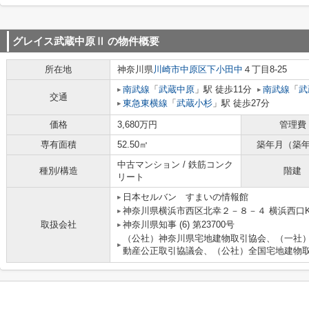
グレイス武蔵中原Ⅱ
の物件概要
所在地
神奈川県
川崎市中原区
下小田中
４丁目8-25
南武線
「
武蔵中原
」駅 徒歩11分
南武線
「
武
交通
東急東横線
「
武蔵小杉
」駅 徒歩27分
価格
3,680万円
管理費
専有面積
52.50㎡
築年月（築
中古マンション / 鉄筋コンク
種別/構造
階建
リート
日本セルバン すまいの情報館
神奈川県横浜市西区北幸２－８－４ 横浜西口K
取扱会社
神奈川県知事 (6) 第23700号
（公社）神奈川県宅地建物取引協会、（一社
動産公正取引協議会、（公社）全国宅地建物