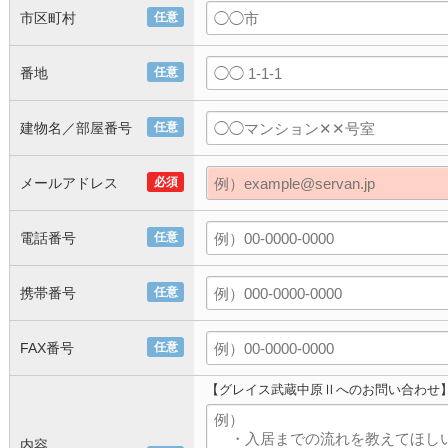
市区町村
任意
番地
任意
建物名／部屋番号
任意
メールアドレス
必須
電話番号
任意
携帯番号
任意
FAX番号
任意
【グレイス武蔵中原Ⅱへのお問い合わせ
内容