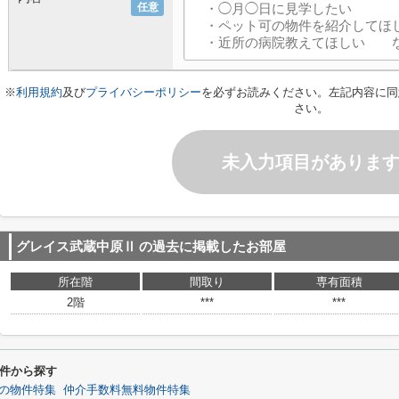
任意
※
利用規約
及び
プライバシーポリシー
を必ずお読みください。左記内容に同
さい。
未入力項目がありま
グレイス武蔵中原Ⅱ
の過去に掲載したお部屋
所在階
間取り
専有面積
2階
***
***
件から探す
の物件特集
仲介手数料無料物件特集