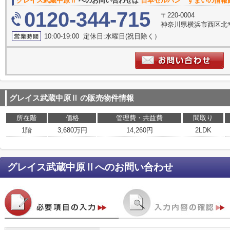
グレイス武蔵中原Ⅱ
へのお問い合わせは
日本セルバン すまいの情報
0120-344-715
〒220-0004
神奈川県横浜市西区北幸
10:00-19:00 定休日:水曜日(祝日除く）
グレイス武蔵中原Ⅱ
の販売物件情報
所在階
価格
管理費・共益費
間取り
1階
3,680万円
14,260円
2LDK
グレイス武蔵中原Ⅱ
へのお問い合わせ