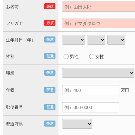
お名前
必須
フリガナ
必須
生年月日（年）
任意
性別
任意
男性
女性
職業
任意
年収
任意
万円
郵便番号
任意
都道府県
任意