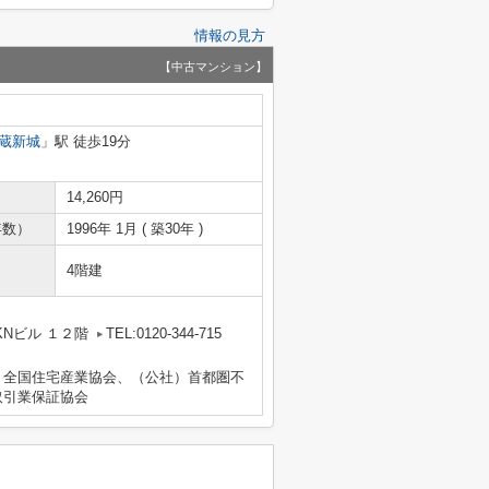
情報の見方
【中古マンション】
蔵新城
」駅 徒歩19分
14,260円
年数）
1996年 1月 ( 築30年 )
4階建
Nビル １２階
TEL:0120-344-715
）全国住宅産業協会、（公社）首都圏不
取引業保証協会