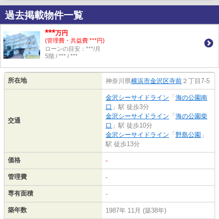
過去掲載物件一覧
***
万円
(管理費・共益費 ***円)
ローンの目安：***/月
5階 / *** / ***
所在地
神奈川県
横浜市金沢区
寺前
２丁目7-5
金沢シーサイドライン
「
海の公園南
口
」駅 徒歩3分
金沢シーサイドライン
「
海の公園柴
交通
口
」駅 徒歩10分
金沢シーサイドライン
「
野島公園
」
駅 徒歩13分
価格
-
管理費
-
専有面積
-
築年数
1987年 11月 (築38年)