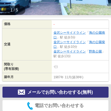
1 / 5
価格
-
金沢シーサイドライン
「
海の公園南
口
」駅 徒歩3分
金沢シーサイドライン
「
海の公園柴
交通
口
」駅 徒歩10分
金沢シーサイドライン
「
野島公園
」
駅 徒歩13分
間取り
-(-)
(専有面積)
築年月
1987年 11月(築38年)
メールでお問い合わせする(無料)
電話でお問い合わせする