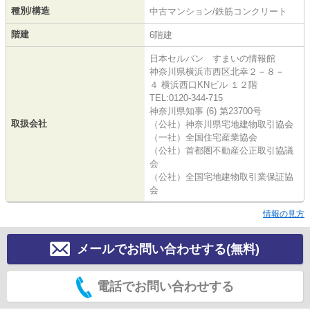
種別/構造
中古マンション/鉄筋コンクリート
階建
6階建
日本セルバン すまいの情報館
神奈川県横浜市西区北幸２－８－
４ 横浜西口KNビル １２階
TEL:0120-344-715
神奈川県知事 (6) 第23700号
取扱会社
（公社）神奈川県宅地建物取引協会
（一社）全国住宅産業協会
（公社）首都圏不動産公正取引協議
会
（公社）全国宅地建物取引業保証協
会
情報の見方
メールでお問い合わせする(無料)
電話でお問い合わせする