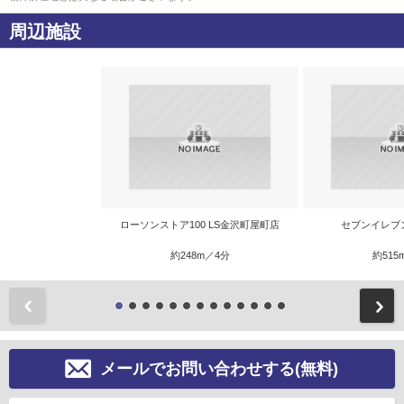
周辺施設
ローソンストア100 LS金沢町屋町店
セブンイレブ
約248m／4分
約515
前
メールでお問い合わせする(無料)