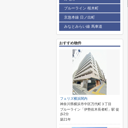
ブルーライン 桜木町
京急本線 日ノ出町
みなとみらい線 馬車道
おすすめ物件
フェリズ横浜関内
神奈川県横浜市中区万代町３丁目
ブルーライン「伊勢佐木長者町」駅 徒
歩2分
築21年