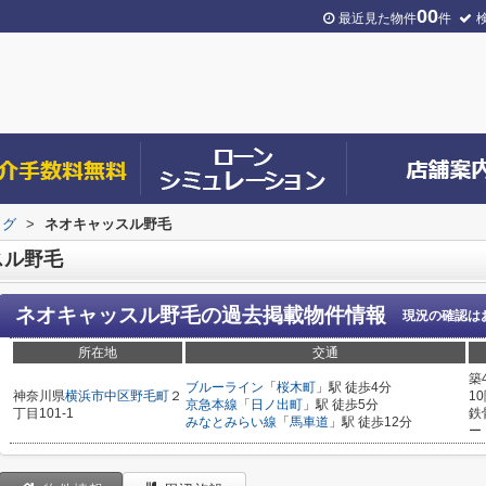
00
最近見た物件
件
ログ
>
ネオキャッスル野毛
スル野毛
ネオキャッスル野毛
の過去掲載物件情報
現況の確認は
所在地
交通
築
ブルーライン
「
桜木町
」駅 徒歩4分
神奈川県
横浜市中区
野毛町
２
1
京急本線
「
日ノ出町
」駅 徒歩5分
丁目101-1
鉄
みなとみらい線
「
馬車道
」駅 徒歩12分
ー