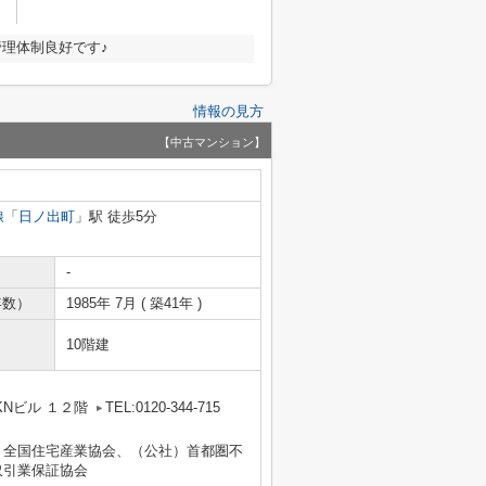
管理体制良好です♪
情報の見方
【中古マンション】
線
「
日ノ出町
」駅 徒歩5分
-
年数）
1985年 7月 ( 築41年 )
10階建
Nビル １２階
TEL:0120-344-715
）全国住宅産業協会、（公社）首都圏不
取引業保証協会