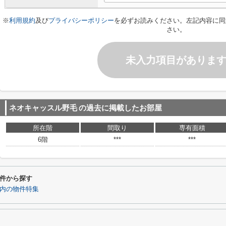
※
利用規約
及び
プライバシーポリシー
を必ずお読みください。左記内容に同
さい。
未入力項目がありま
ネオキャッスル野毛
の過去に掲載したお部屋
所在階
間取り
専有面積
6階
***
***
件から探す
圏内の物件特集