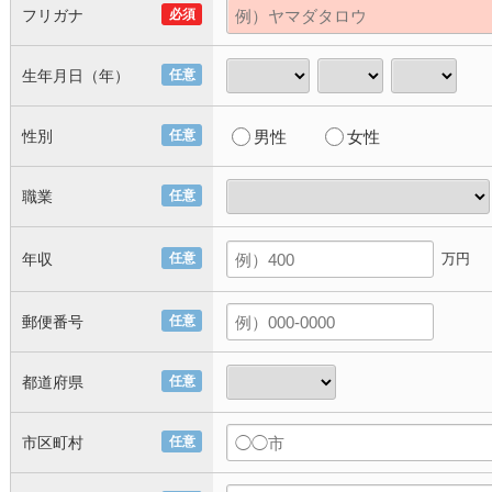
フリガナ
必須
生年月日（年）
任意
性別
任意
男性
女性
職業
任意
年収
任意
万円
郵便番号
任意
都道府県
任意
市区町村
任意