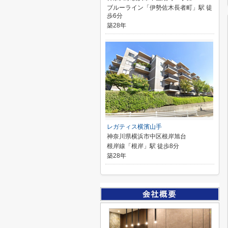
ブルーライン「伊勢佐木長者町」駅 徒
歩6分
築28年
レガティス横濱山手
神奈川県横浜市中区根岸旭台
根岸線「根岸」駅 徒歩8分
築28年