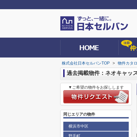
株式会社日本セルバンTOP
>
物件カタ
過去掲載物件：ネオキャッ
▼ご希望の物件をお探しします
同じエリアの物件
横浜市中区
野毛町