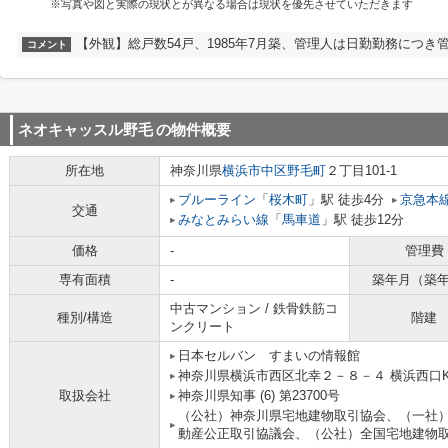
※写真や図と実際の現状とが異なる場合は現状を優先させていただきます
【外観】総戸数54戸、1985年7月築、管理人は日勤勤務につき
コメント
ネオキャッスル野毛
の物件概要
所在地
神奈川県
横浜市中区
野毛町
２丁目101-1
ブルーライン
「
桜木町
」駅 徒歩4分
京急本
交通
みなとみらい線
「
馬車道
」駅 徒歩12分
価格
-
管理費
専有面積
-
築年月（築
中古マンション / 鉄骨鉄筋コ
種別/構造
階建
ンクリート
日本セルバン すまいの情報館
神奈川県横浜市西区北幸２－８－４ 横浜西口K
取扱会社
神奈川県知事 (6) 第23700号
（公社）神奈川県宅地建物取引協会、（一社
動産公正取引協議会、（公社）全国宅地建物