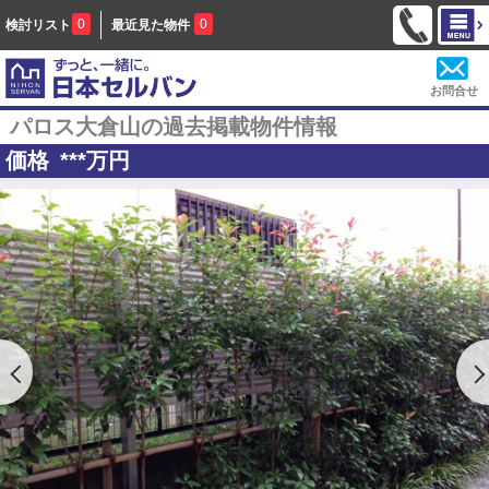
0
0
検討リスト
最近見た物件
お問合せ
パロス大倉山の過去掲載物件情報
価格
***
万円