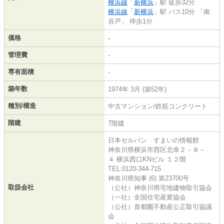
横浜線
「
新横浜
」駅 徒歩32分
横浜線
「
新横浜
」駅 バス10分 「南
谷戸」 停歩1分
価格
-
管理費
-
専有面積
-
築年数
1974年 3月 (築52年)
種別/構造
中古マンション/鉄筋コンクリート
階建
7階建
日本セルバン すまいの情報館
神奈川県横浜市西区北幸２－８－
４ 横浜西口KNビル １２階
TEL:0120-344-715
神奈川県知事 (6) 第23700号
取扱会社
（公社）神奈川県宅地建物取引協会
（一社）全国住宅産業協会
（公社）首都圏不動産公正取引協議
会