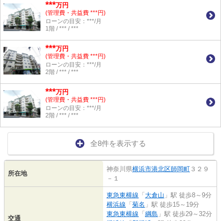
***
万円
(管理費・共益費 ***円)
ローンの目安：***/月
1階 / *** / ***
***
万円
(管理費・共益費 ***円)
ローンの目安：***/月
2階 / *** / ***
***
万円
(管理費・共益費 ***円)
ローンの目安：***/月
2階 / *** / ***
全8件を表示する
神奈川県
横浜市港北区
師岡町
３２９
所在地
－１
東急東横線
「
大倉山
」駅 徒歩8～9分
横浜線
「
菊名
」駅 徒歩15～19分
東急東横線
「
綱島
」駅 徒歩29～32分
交通