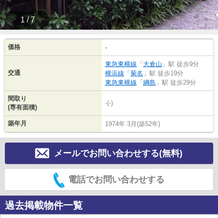
1 / 7
価格
-
東急東横線
「
大倉山
」駅 徒歩9分
交通
横浜線
「
菊名
」駅 徒歩19分
東急東横線
「
綱島
」駅 徒歩29分
間取り
-(-)
(専有面積)
築年月
1974年 3月(築52年)
メールでお問い合わせする(無料)
電話でお問い合わせする
過去掲載物件一覧