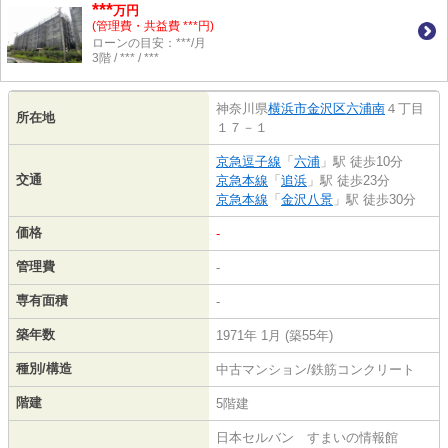
***
万円
(管理費・共益費 ***円)
ローンの目安：***/月
3階 / *** / ***
神奈川県
横浜市金沢区
六浦南
４丁目
所在地
１７－１
京急逗子線
「
六浦
」駅 徒歩10分
交通
京急本線
「
追浜
」駅 徒歩23分
京急本線
「
金沢八景
」駅 徒歩30分
価格
-
管理費
-
専有面積
-
築年数
1971年 1月 (築55年)
種別/構造
中古マンション/鉄筋コンクリート
階建
5階建
日本セルバン すまいの情報館