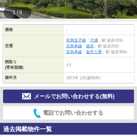
1 / 8
価格
-
京急逗子線
「
六浦
」駅 徒歩10分
交通
京急本線
「
追浜
」駅 徒歩23分
京急本線
「
金沢八景
」駅 徒歩30分
間取り
-(-)
(専有面積)
築年月
1971年 1月(築55年)
メールでお問い合わせする(無料)
電話でお問い合わせする
過去掲載物件一覧