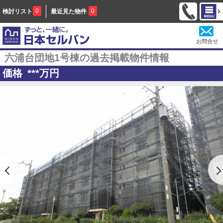
0
0
検討リスト
最近見た物件
お問合せ
六浦台団地1号棟の過去掲載物件情報
価格
***
万円