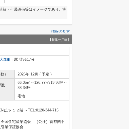
植栽・付帯設備等はイメージであり、実
情報の見方
【新築一戸建】
大森町
」駅 徒歩17分
年数）
2026年 12月 ( 予定 )
66.05㎡～126.77㎡/19.98坪～
坪数
38.34坪
宅地
Nビル １２階
TEL:0120-344-715
）全国住宅産業協会、（公社）首都圏不
取引業保証協会