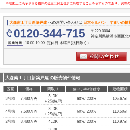
※地図上に表示される物件の位置は付近住所に所在することを表すものであり、実際
大森南１丁目新築戸建
へのお問い合わせは
日本セルバン すまいの情
0120-344-715
〒220-0004
神奈川県横浜市西区北幸
10:00-19:00 定休日:水曜日(祝日除く）
大森南１丁目新築戸建
の販売物件情報
区画
価格
間取り
建物面積
建ぺい率/容積率
3LDK
3号棟
7,480万円
60%/ 200%
105.67㎡
＋2S(納戸)
3LDK
4号棟
7,580万円
60%/ 200%
118.50㎡
＋2S(納戸)
2号棟
8,480万円
4LDK
60%/ 200%
110.97㎡
3LDK