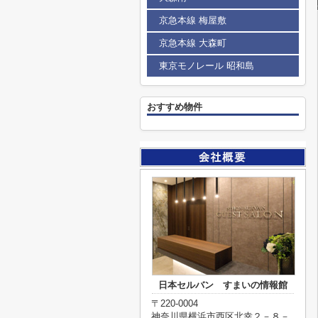
京急本線 梅屋敷
京急本線 大森町
東京モノレール 昭和島
おすすめ物件
日本セルバン すまいの情報館
〒220-0004
神奈川県横浜市西区北幸２－８－