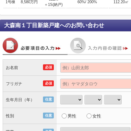
1号棟
8,580万円
60%/ 200%
112.20㎡
＋1S(納戸)
大森南１丁目新築戸建
へのお問い合わせ
お名前
必須
フリガナ
必須
生年月日（年）
任意
性別
任意
男性
女性