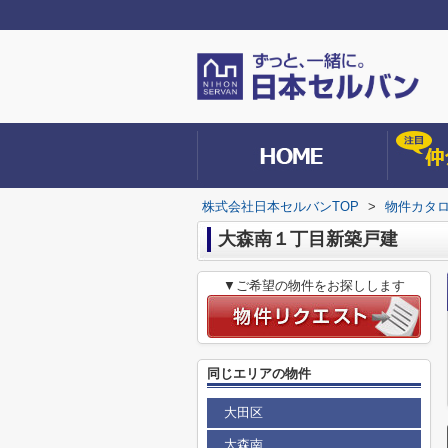
株式会社日本セルバンTOP
>
物件カタ
大森南１丁目新築戸建
▼ご希望の物件をお探しします
同じエリアの物件
大田区
大森南