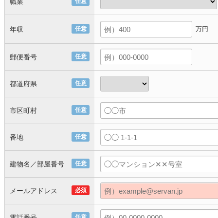
職業
任意
年収
任意
万円
郵便番号
任意
都道府県
任意
市区町村
任意
番地
任意
建物名／部屋番号
任意
メールアドレス
必須
電話番号
任意