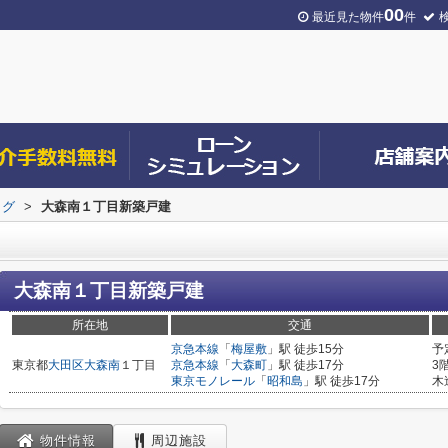
00
最近見た物件
件
ログ
>
大森南１丁目新築戸建
大森南１丁目新築戸建
所在地
交通
京急本線
「
梅屋敷
」駅 徒歩15分
予
東京都
大田区
大森南
１丁目
京急本線
「
大森町
」駅 徒歩17分
3
東京モノレール
「
昭和島
」駅 徒歩17分
木
物件情報
周辺施設