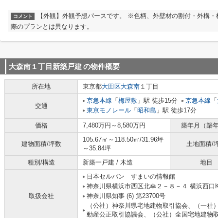
【外観】外観予想パースです。 ※色柄、外壁材の割付・外構・
コメント
際のプランとは異なります。
大森南１丁目新築戸建
の物件概要
所在地
東京都
大田区
大森南
１丁目
京急本線
「
梅屋敷
」駅 徒歩15分
京急本線
「
交通
東京モノレール
「
昭和島
」駅 徒歩17分
価格
7,480万円～8,580万円
築年月（築
105.67㎡～118.50㎡/31.96坪
建物面積/坪数
土地面積/
～35.84坪
種別/構造
新築一戸建 / 木造
地目
日本セルバン すまいの情報館
神奈川県横浜市西区北幸２－８－４ 横浜西口K
取扱会社
神奈川県知事 (6) 第23700号
（公社）神奈川県宅地建物取引協会、（一社
動産公正取引協議会、（公社）全国宅地建物