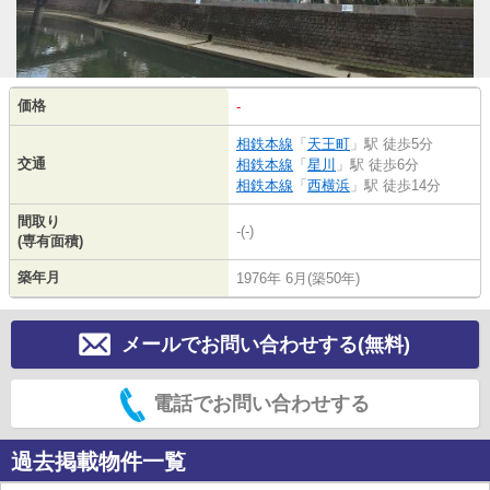
価格
-
相鉄本線
「
天王町
」駅 徒歩5分
交通
相鉄本線
「
星川
」駅 徒歩6分
相鉄本線
「
西横浜
」駅 徒歩14分
間取り
-(-)
(専有面積)
築年月
1976年 6月(築50年)
メールでお問い合わせする(無料)
電話でお問い合わせする
過去掲載物件一覧