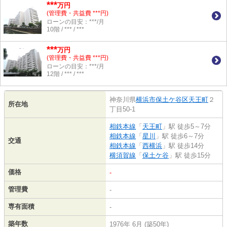
***
万円
(管理費・共益費 ***円)
ローンの目安：***/月
10階 / *** / ***
***
万円
(管理費・共益費 ***円)
ローンの目安：***/月
12階 / *** / ***
神奈川県
横浜市保土ケ谷区
天王町
２
所在地
丁目50-1
相鉄本線
「
天王町
」駅 徒歩5～7分
相鉄本線
「
星川
」駅 徒歩6～7分
交通
相鉄本線
「
西横浜
」駅 徒歩14分
横須賀線
「
保土ケ谷
」駅 徒歩15分
価格
-
管理費
-
専有面積
-
築年数
1976年 6月 (築50年)