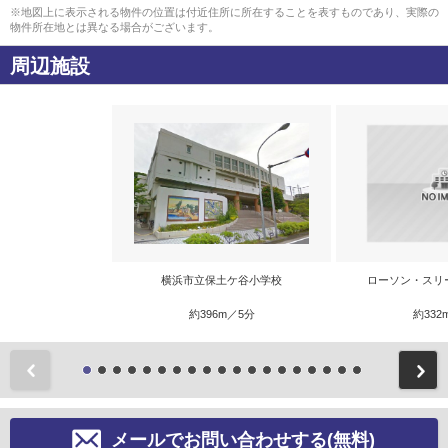
※地図上に表示される物件の位置は付近住所に所在することを表すものであり、実際の
物件所在地とは異なる場合がございます。
周辺施設
横浜市立保土ケ谷小学校
ローソン・スリ
約396m／5分
約332
前
メールでお問い合わせする(無料)