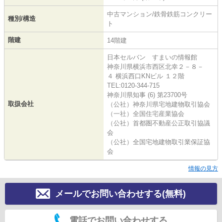
中古マンション/鉄骨鉄筋コンクリー
種別/構造
ト
階建
14階建
日本セルバン すまいの情報館
神奈川県横浜市西区北幸２－８－
４ 横浜西口KNビル １２階
TEL:0120-344-715
神奈川県知事 (6) 第23700号
取扱会社
（公社）神奈川県宅地建物取引協会
（一社）全国住宅産業協会
（公社）首都圏不動産公正取引協議
会
（公社）全国宅地建物取引業保証協
会
情報の見方
メールでお問い合わせする(無料)
電話でお問い合わせする