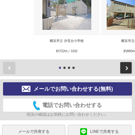
横浜市立 汐見台小学校
横浜市立
約722m／10分
約860
前
メールでお問い合わせする(無料)
電話でお問い合わせする
現況の確認はお気軽にお問い合わせください。
メールで共有する
LINEで共有する