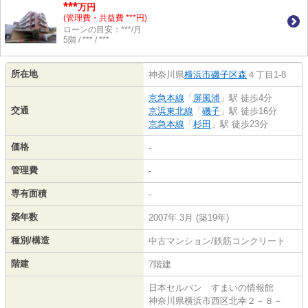
***
万円
(管理費・共益費 ***円)
ローンの目安：***/月
5階 / *** / ***
所在地
神奈川県
横浜市磯子区
森
４丁目1-8
京急本線
「
屏風浦
」駅 徒歩4分
交通
京浜東北線
「
磯子
」駅 徒歩16分
京急本線
「
杉田
」駅 徒歩23分
価格
-
管理費
-
専有面積
-
築年数
2007年 3月 (築19年)
種別/構造
中古マンション/鉄筋コンクリート
階建
7階建
日本セルバン すまいの情報館
神奈川県横浜市西区北幸２－８－