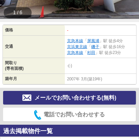
1 / 6
価格
-
京急本線
「
屏風浦
」駅 徒歩4分
交通
京浜東北線
「
磯子
」駅 徒歩16分
京急本線
「
杉田
」駅 徒歩23分
間取り
-(-)
(専有面積)
築年月
2007年 3月(築19年)
メールでお問い合わせする(無料)
電話でお問い合わせする
過去掲載物件一覧