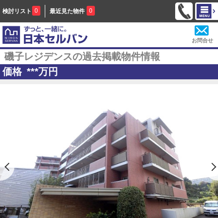
0
0
検討リスト
最近見た物件
お問合せ
磯子レジデンスの過去掲載物件情報
価格
***
万円