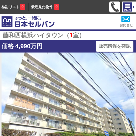
0
0
検討リスト
最近見た物件
お問合せ
藤和西横浜ハイタウン（
1
室）
価格
4,990万円
販売情報を確認