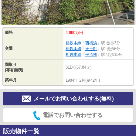
価格
4,990万円
相鉄本線
「
西横浜
」駅 徒歩3分
交通
相鉄本線
「
天王町
」駅 徒歩6分
相鉄本線
「
平沼橋
」駅 徒歩15分
間取り
3LDK(67.84㎡)
(専有面積)
築年月
1984年 2月(築42年)
メールでお問い合わせする(無料)
電話でお問い合わせする
販売物件一覧