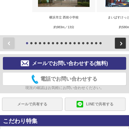
横浜市立 西前小学校
まいばすけっ
約983m／13分
約580
前
メールでお問い合わせする(無料)
電話でお問い合わせする
現況の確認はお気軽にお問い合わせください。
メールで共有する
LINEで共有する
こだわり特集