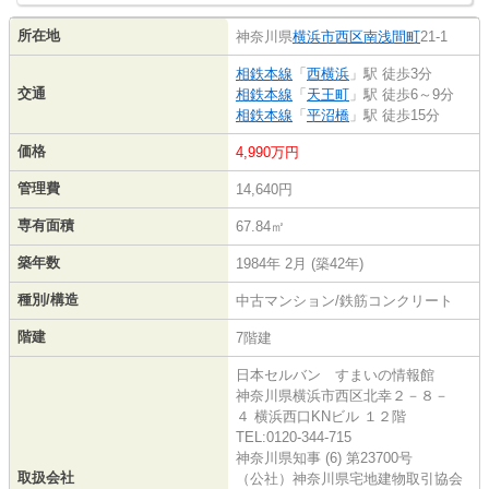
所在地
神奈川県
横浜市西区
南浅間町
21-1
相鉄本線
「
西横浜
」駅 徒歩3分
交通
相鉄本線
「
天王町
」駅 徒歩6～9分
相鉄本線
「
平沼橋
」駅 徒歩15分
価格
4,990万円
管理費
14,640円
専有面積
67.84㎡
築年数
1984年 2月 (築42年)
種別/構造
中古マンション/鉄筋コンクリート
階建
7階建
日本セルバン すまいの情報館
神奈川県横浜市西区北幸２－８－
４ 横浜西口KNビル １２階
TEL:0120-344-715
神奈川県知事 (6) 第23700号
取扱会社
（公社）神奈川県宅地建物取引協会