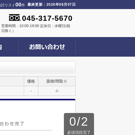
00
最終更新：2026年08月07日
検討リスト
件
045-317-5670
営業時間：10:00-19:00 定休日：水曜日(祝
日除く）
価格
面積/間取り
-
-/-
0
/
2
必須項目完了