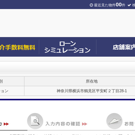
00
最近見た物件
件
別
所在地
ション
神奈川県横浜市鶴見区平安町２丁目28-1