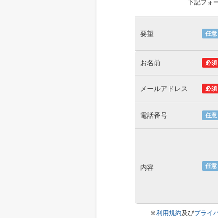
下記フォ
要望
任意
お名前
必須
メールアドレス
必須
電話番号
任意
任意
内容
※
利用規約
及び
プライ