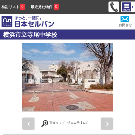
0
0
検討リスト
最近見た物件
お問合せ
横浜市立寺尾中学校
前
次
画像タップで拡大表示【
1
/1】