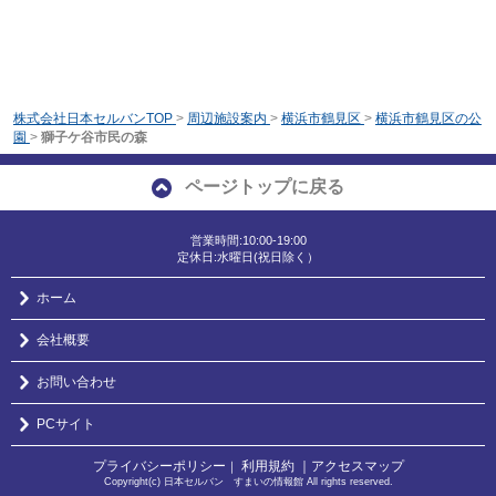
株式会社日本セルバンTOP
>
周辺施設案内
>
横浜市鶴見区
>
横浜市鶴見区の公
園
>
獅子ケ谷市民の森
ページトップに戻る
営業時間:10:00-19:00
定休日:水曜日(祝日除く）
ホーム
会社概要
お問い合わせ
PCサイト
プライバシーポリシー
利用規約
｜アクセスマップ
｜
Copyright(c) 日本セルバン すまいの情報館 All rights reserved.