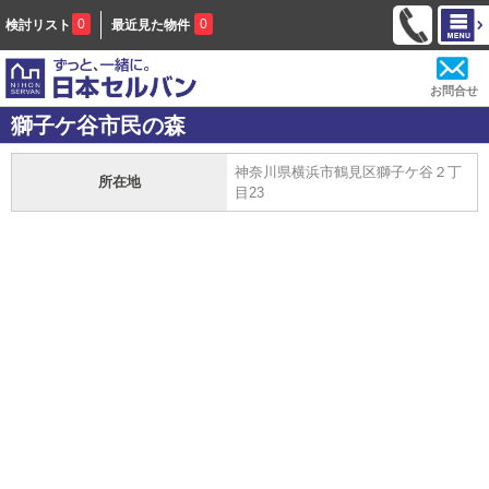
0
0
検討リスト
最近見た物件
お問合せ
獅子ケ谷市民の森
神奈川県横浜市鶴見区獅子ケ谷２丁
所在地
目23