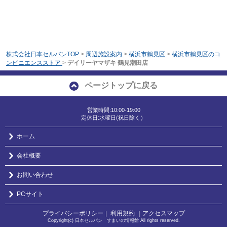
株式会社日本セルバンTOP
>
周辺施設案内
>
横浜市鶴見区
>
横浜市鶴見区のコ
ンビニエンスストア
>
デイリーヤマザキ 鶴見潮田店
ページトップに戻る
営業時間:10:00-19:00
定休日:水曜日(祝日除く）
ホーム
会社概要
お問い合わせ
PCサイト
プライバシーポリシー
利用規約
｜アクセスマップ
｜
Copyright(c) 日本セルバン すまいの情報館 All rights reserved.