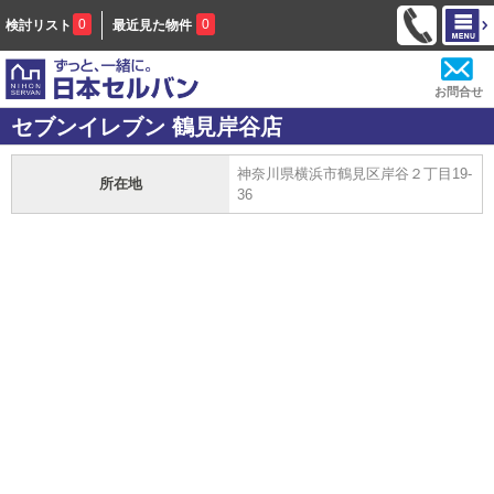
0
0
検討リスト
最近見た物件
お問合せ
セブンイレブン 鶴見岸谷店
神奈川県横浜市鶴見区岸谷２丁目19-
所在地
36