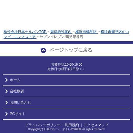
株式会社日本セルバンTOP
>
周辺施設案内
>
横浜市鶴見区
>
横浜市鶴見区のコ
ンビニエンスストア
>
セブンイレブン 鶴見岸谷店
ページトップに戻る
営業時間:10:00-19:00
定休日:水曜日(祝日除く）
ホーム
会社概要
お問い合わせ
PCサイト
プライバシーポリシー
利用規約
｜アクセスマップ
｜
Copyright(c) 日本セルバン すまいの情報館 All rights reserved.