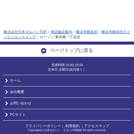
株式会社日本セルバンTOP
>
周辺施設案内
>
横浜市鶴見区
>
横浜市鶴見区のコ
ンビニエンスストア
>
ローソン 東寺尾一丁目店
ページトップに戻る
営業時間:10:00-19:00
定休日:水曜日(祝日除く）
ホーム
会社概要
お問い合わせ
PCサイト
プライバシーポリシー
利用規約
｜アクセスマップ
｜
Copyright(c) 日本セルバン すまいの情報館 All rights reserved.