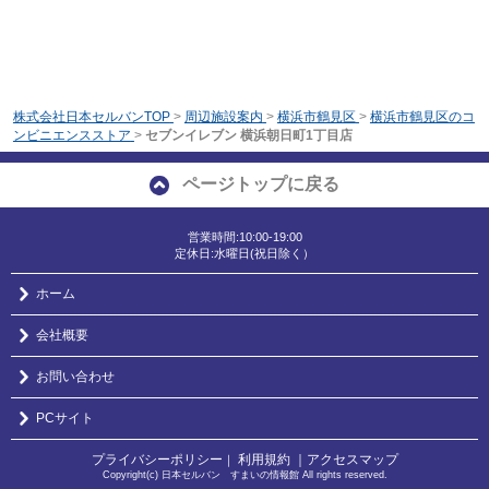
株式会社日本セルバンTOP
>
周辺施設案内
>
横浜市鶴見区
>
横浜市鶴見区のコ
ンビニエンスストア
>
セブンイレブン 横浜朝日町1丁目店
ページトップに戻る
営業時間:10:00-19:00
定休日:水曜日(祝日除く）
ホーム
会社概要
お問い合わせ
PCサイト
プライバシーポリシー
利用規約
｜アクセスマップ
｜
Copyright(c) 日本セルバン すまいの情報館 All rights reserved.