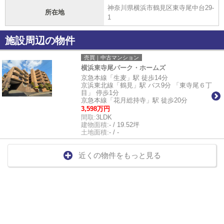
神奈川県横浜市鶴見区東寺尾中台29-
所在地
1
施設周辺の物件
売買｜中古マンション
横浜東寺尾パーク・ホームズ
京急本線「生麦」駅 徒歩14分
京浜東北線「鶴見」駅 バス9分 「東寺尾６丁
目」 停歩1分
京急本線「花月総持寺」駅 徒歩20分
3,598万円
間取:
3LDK
建物面積:
- / 19.52坪
土地面積:
- / -
近くの物件をもっと見る