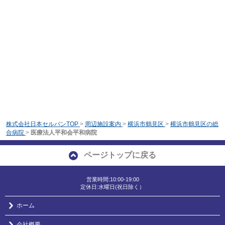
株式会社日本セルバンTOP
>
周辺施設案内
>
横浜市鶴見区
>
横浜市鶴見区の総
合病院
>
医療法人平和会平和病院
ページトップに戻る
営業時間:10:00-19:00
定休日:水曜日(祝日除く）
ホーム
会社概要