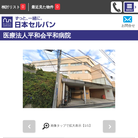
0
0
検討リスト
最近見た物件
お問合せ
医療法人平和会平和病院
前
次
画像タップで拡大表示【
1
/1】