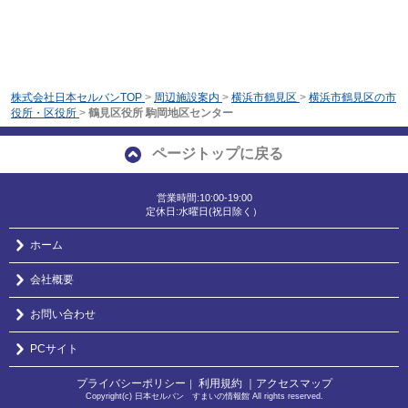
株式会社日本セルバンTOP
>
周辺施設案内
>
横浜市鶴見区
>
横浜市鶴見区の市
役所・区役所
>
鶴見区役所 駒岡地区センター
ページトップに戻る
営業時間:10:00-19:00
定休日:水曜日(祝日除く）
ホーム
会社概要
お問い合わせ
PCサイト
プライバシーポリシー
利用規約
｜アクセスマップ
｜
Copyright(c) 日本セルバン すまいの情報館 All rights reserved.