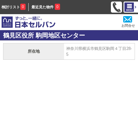
0
0
検討リスト
最近見た物件
お問合せ
鶴見区役所 駒岡地区センター
神奈川県横浜市鶴見区駒岡４丁目28-
所在地
5