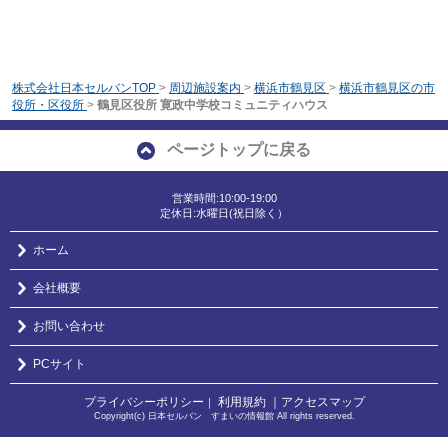
株式会社日本セルバンTOP
>
周辺施設案内
>
横浜市鶴見区
>
横浜市鶴見区の市
役所・区役所
>
鶴見区役所 寛政中学校コミュニティハウス
ページトップに戻る
営業時間:10:00-19:00
定休日:水曜日(祝日除く）
ホーム
会社概要
お問い合わせ
PCサイト
プライバシーポリシー
利用規約
｜アクセスマップ
｜
Copyright(c) 日本セルバン すまいの情報館 All rights reserved.