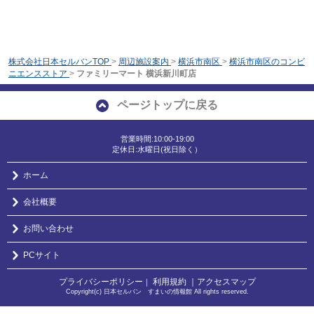
株式会社日本セルバンTOP
>
周辺施設案内
>
横浜市南区
>
横浜市南区のコンビ
ニエンスストア
>
ファミリーマート 横浜新川町店
ページトップに戻る
営業時間:10:00-19:00
定休日:水曜日(祝日除く）
ホーム
会社概要
お問い合わせ
PCサイト
プライバシーポリシー
利用規約
｜アクセスマップ
｜
Copyright(c) 日本セルバン すまいの情報館 All rights reserved.