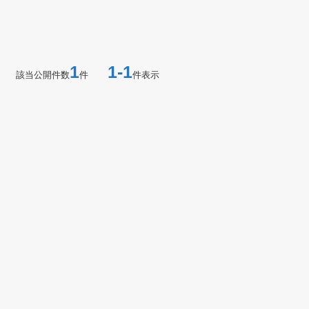
1
1-1
該当公開件数
件
件表示