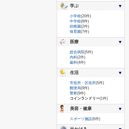
学ぶ
小学校
(20件)
中学校
(8件)
幼稚園
(2件)
保育園
(7件)
医療
総合病院
(5件)
内科
(2件)
歯科
(4件)
生活
市役所・区役所
(5件)
郵便局
(9件)
警察
(9件)
コインランドリー
(1件)
美容・健康
スポーツ施設
(6件)