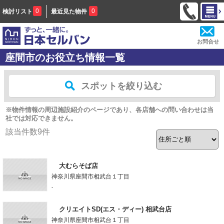
0
0
検討リスト
最近見た物件
お問合せ
座間市のお役立ち情報一覧
スポットを絞り込む
※物件情報の周辺施設紹介のページであり、各店舗への問い合わせは当
社では対応できません。
該当件数
9
件
大むらそば店
神奈川県座間市相武台１丁目
-
クリエイトSD(エス・ディー) 相武台店
神奈川県座間市相武台１丁目