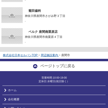
-
菊田歯科
神奈川県座間市さがみ野３丁目
-
ベルク 座間南栗原店
神奈川県座間市南栗原４丁目
-
株式会社日本セルバンTOP
>
周辺施設案内
>
座間市
ページトップに戻る
営業時間:10:00-19:00
定休日:水曜日(祝日除く）
ホーム
会社概要