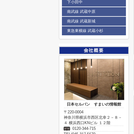
下小田中
南武線 武蔵中原
南武線 武蔵新城
東急東横線 武蔵小杉
日本セルバン すまいの情報館
〒220-0004
神奈川県横浜市西区北幸２－８－
４ 横浜西口KNビル １２階
0120-344-715