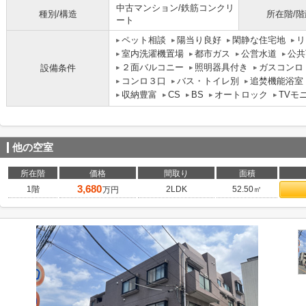
中古マンション/鉄筋コンクリ
種別/構造
所在階/階
ート
ペット相談
陽当り良好
閑静な住宅地
リ
室内洗濯機置場
都市ガス
公営水道
公共
２面バルコニー
照明器具付き
ガスコンロ
設備条件
コンロ３口
バス・トイレ別
追焚機能浴室
収納豊富
CS
BS
オートロック
TVモ
他の空室
所在階
価格
間取り
面積
3,680
1階
2LDK
52.50㎡
万円