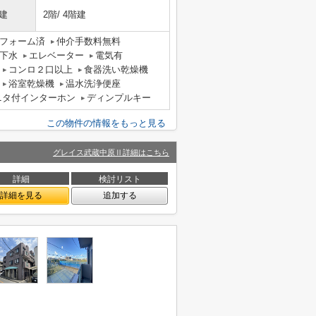
建
2階/ 4階建
フォーム済
仲介手数料無料
下水
エレベーター
電気有
コンロ２口以上
食器洗い乾燥機
浴室乾燥機
温水洗浄便座
ニタ付インターホン
ディンプルキー
この物件の情報をもっと見る
グレイス武蔵中原Ⅱ詳細はこちら
詳細
検討リスト
詳細を見る
追加する