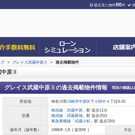
00
最近見た物件
件
ログ
>
グレイス武蔵中原Ⅱ
>
過去掲載物件
蔵中原Ⅱ
グレイス武蔵中原Ⅱ
の過去掲載物件情報
現況の確認は
所在地
神奈川県
川崎市中原区
下小田中
４丁目8-25
南武線
「
武蔵中原
」駅 徒歩11分
交通
南武線
「
武蔵新城
」駅 徒歩20分
東急東横線
「
武蔵小杉
」駅 徒歩29分
築年月（築年数）
1996年 1月 ( 築30年 )
方位