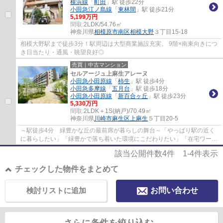
横浜線
「
町田
」駅 徒歩22分
小田急江ノ島線
「
東林間
」駅 徒歩21分
5,199万円
間取:
2LDK/54.76㎡
神奈川県
相模原市南区
相模大野
３丁目15-18
相模大野駅まで徒歩3分！駅周辺は大型商業施設充実。 9階×南東向きにつ
き日当たり・通風・眺望良好◎
売買｜中古マンション
セルアージュ上麻生アレーヌ
小田急小田原線
「
柿生
」駅 徒歩4分
小田急多摩線
「
五月台
」駅 徒歩18分
小田急小田原線
「
新百合ヶ丘
」駅 徒歩23分
5,330万円
間取:
2LDK＋1S(納戸)/70.49㎡
神奈川県
川崎市麻生区
上麻生
５丁目20-5
～駅徒歩4分 緑豊かな丘の最前席が暮らしの舞台～「やっぱり駅の近く
に暮らしたい」「緑豊かで落ち着いた環境にこだわりたい」「在宅ワーク
が増えたから、快適な仕事空間が欲しい」「...
該当公開件数
4
件
1-4
件表示
チェックした物件をまとめて
検討リストに追加
お問い合わせ