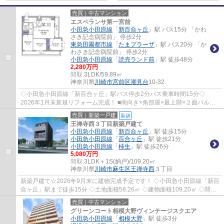
売買｜中古マンション
エスペランサ第一宮前
小田急小田原線
「
新百合ヶ丘
」駅 バス15分 「かわ
さき記念病院前」 停歩2分
東急田園都市線
「
たまプラーザ
」駅 バス20分 「か
わさき記念病院前」 停歩2分
小田急小田原線
「
読売ランド前
」駅 徒歩48分
2,280万円
間取:
3LDK/59.89㎡
神奈川県
川崎市宮前区
潮見台
10-32
◇小田急小田原線「新百合ヶ丘」駅バス停歩2分バス乗車時間15分◇
2026年1月末新規リフォーム完成！ ■南向き×角部屋×最上階×２面バルコ
ニーで日当たり・風通し◎ ■緑が多くのどかな立地 ...
売買｜新築一戸建
新築
王禅寺西３丁目新築戸建て
小田急小田原線
「
新百合ヶ丘
」駅 徒歩15分
小田急小田原線
「
百合ヶ丘
」駅 徒歩21分
小田急小田原線
「
柿生
」駅 徒歩26分
5,080万円
間取:
3LDK＋1S(納戸)/109.20㎡
神奈川県
川崎市麻生区
王禅寺西
３丁目
新築戸建て☆2026年9月末に建物完成予定です！ ◇小田急小田原線「新百
合ヶ丘」駅まで徒歩15分 ◇土地面積58.26㎡ ◇建物面積109.20㎡ ◇間取
り3LDK ◇閑静な住宅街 ◇前面道路幅員約4.82m（...
売買｜中古マンション
グリーンコート相模大野ヴィンテージスクエア
小田急小田原線
「
相模大野
」駅 徒歩3分