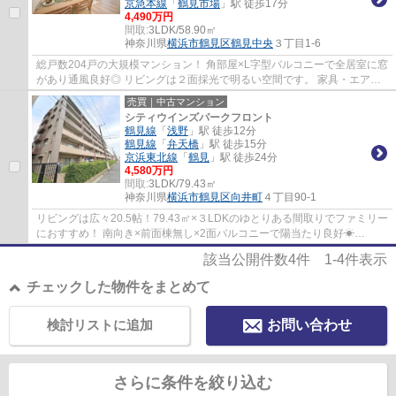
京急本線
「
鶴見市場
」駅 徒歩17分
4,490万円
間取:
3LDK/58.90㎡
神奈川県
横浜市鶴見区
鶴見中央
３丁目1-6
総戸数204戸の大規模マンション！ 角部屋×L字型バルコニーで全居室に窓
があり通風良好◎ リビングは２面採光で明るい空間です。 家具・エアコ
ン付きのためすぐに新生活を始められます。
売買｜中古マンション
シティウインズパークフロント
鶴見線
「
浅野
」駅 徒歩12分
鶴見線
「
弁天橋
」駅 徒歩15分
京浜東北線
「
鶴見
」駅 徒歩24分
4,580万円
間取:
3LDK/79.43㎡
神奈川県
横浜市鶴見区
向井町
４丁目90-1
リビングは広々20.5帖！79.43㎡×３LDKのゆとりある間取りでファミリー
におすすめ！ 南向き×前面棟無し×2面バルコニーで陽当たり良好☀
JR「浅野」駅徒歩12分♪「鶴見」駅徒歩圏内！ 2026...
該当公開件数
4
件
1-4
件表示
チェックした物件をまとめて
検討リストに追加
お問い合わせ
さらに条件を絞り込む