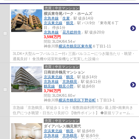
売買｜中古マンション
横浜東寺尾パーク・ホームズ
京急本線
「
生麦
」駅 徒歩14分
京浜東北線
「
鶴見
」駅 バス9分 「東寺尾６丁
目」 停歩1分
京急本線
「
花月総持寺
」駅 徒歩20分
3,598万円
間取:
3LDK/64.54㎡
神奈川県
横浜市鶴見区
東寺尾
６丁目1-11
3LDK+大型ルーフバルコニー付♪ 三面バルコニーにつき陽当たり・眺望・
通風良好！ 食洗機や浴室乾燥機など充実した設備☆
売買｜中古マンション
日商岩井鶴見マンション
京浜東北線
「
鶴見
」駅 徒歩14分
京急本線
「
京急鶴見
」駅 徒歩11分
鶴見線
「
鶴見小野
」駅 徒歩6分
3,790万円
間取:
3LDK/61.60㎡
神奈川県
横浜市鶴見区
下野谷町
１丁目13-1
京急線「京急鶴見」駅徒歩１１分！複数路線利用可能♪ 最上階×南東向き
住戸につき眺望・日当たり良好◎ 【物件ポイント】 ◆新規リフォーム物
件 ◆全居室収納付き ◆アフターサービス保証...
売買｜中古マンション
ダイアパレス鶴見第弐
京浜東北線
「
鶴見
」駅 徒歩6分
京急本線
「
京急鶴見
」駅 徒歩5分