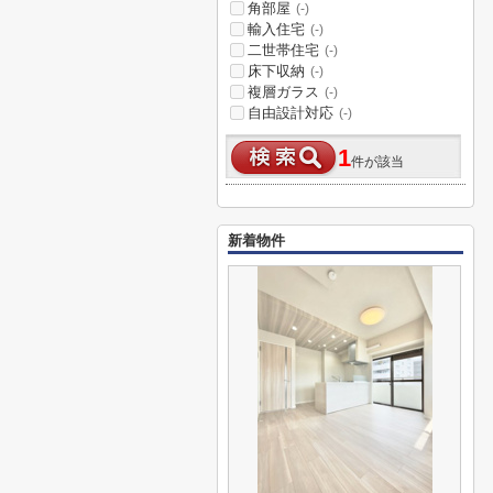
角部屋
(-)
輸入住宅
(-)
二世帯住宅
(-)
床下収納
(-)
複層ガラス
(-)
自由設計対応
(-)
1
件が該当
新着物件