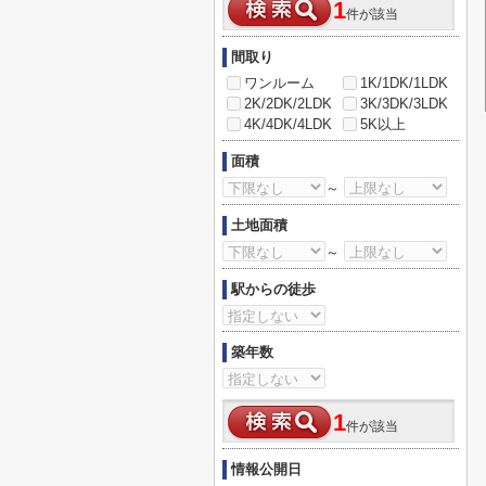
1
件が該当
間取り
ワンルーム
1K/1DK/1LDK
2K/2DK/2LDK
3K/3DK/3LDK
4K/4DK/4LDK
5K以上
面積
～
土地面積
～
駅からの徒歩
築年数
1
件が該当
情報公開日