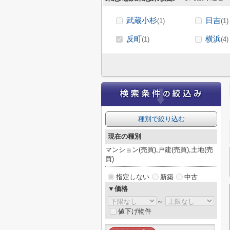
武蔵小杉
日吉
(1)
(1)
反町
横浜
(1)
(4)
種別で絞り込む
現在の種別
マンション(売買),戸建(売買),土地(売
買)
指定しない
新築
中古
▼価格
～
値下げ物件