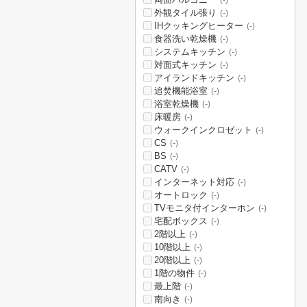
(-)
外観タイル張り
(-)
IHクッキングヒーター
(-)
食器洗い乾燥機
(-)
システムキッチン
(-)
対面式キッチン
(-)
アイランドキッチン
(-)
追焚機能浴室
(-)
浴室乾燥機
(-)
床暖房
(-)
ウォークインクロゼット
(-)
CS
(-)
BS
(-)
CATV
(-)
インターネット対応
(-)
オートロック
(-)
TVモニタ付インターホン
(-)
宅配ボックス
(-)
2階以上
(-)
10階以上
(-)
20階以上
(-)
1階の物件
(-)
最上階
(-)
南向き
(-)