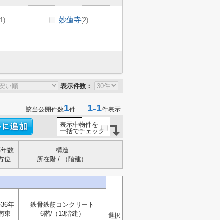
妙蓮寺
(1)
(2)
表示件数：
1
1-1
該当公開件数
件
件表示
表示中物件を
一括でチェック
築年数
構造
方位
所在階 / （階建）
36年
鉄骨鉄筋コンクリート
南東
6階/（13階建）
選択