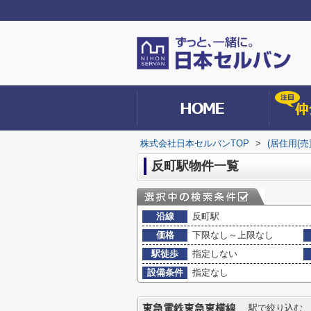
株式会社日本セルバンTOP
>
(居住用(
反町駅物件一覧
沿線
反町駅
価格
下限なし～上限なし
駅徒歩
指定しない
設備条件
指定なし
東急電鉄東急東横線
駅で絞り込む