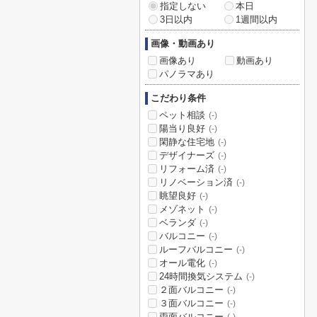
指定しない
本日
3日以内
1週間以内
画像・動画あり
画像あり
動画あり
パノラマあり
こだわり条件
ペット相談
(-)
陽当り良好
(-)
閑静な住宅地
(-)
デザイナーズ
(-)
リフォーム済
(-)
リノベーション済
(-)
眺望良好
(-)
メゾネット
(-)
ベランダ
(-)
バルコニー
(-)
ルーフバルコニー
(-)
オール電化
(-)
24時間換気システム
(-)
２面バルコニー
(-)
３面バルコニー
(-)
両面バルコニー