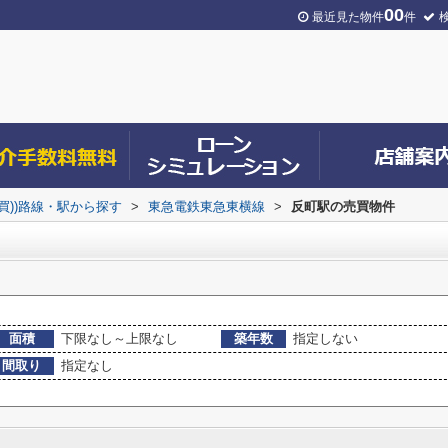
00
最近見た物件
件
売買))路線・駅から探す
>
東急電鉄東急東横線
>
反町駅の売買物件
面積
下限なし～上限なし
築年数
指定しない
間取り
指定なし