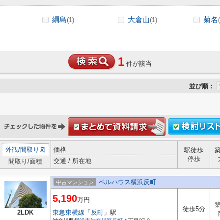
綱島
大倉山
菊名
(1)
(1)
1
件が該当
並び順：
外観
/
間取り図
価格
駅徒歩
停歩
交通 / 所在地
間取り/面積
ベルハウス横浜反町
中古マンション
5,190
万円
築
徒歩5分
2LDK
東急東横線
「
反町
」駅