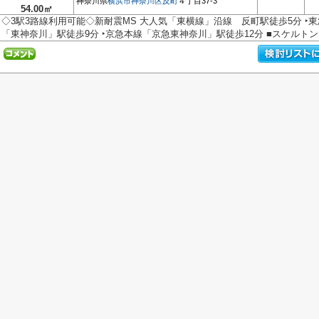
神奈川県
横浜市神奈川区
反町
４丁目37-3
54.00㎡
◇3駅3路線利用可能◇新耐震MS 大人気「東横線」沿線 反町駅徒歩5分 ‣東
「東神奈川」駅徒歩9分 ‣京急本線「京急東神奈川」駅徒歩12分 ■スケルトンリ